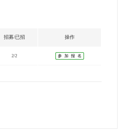
招募/已招
操作
2/2
参 加 报 名