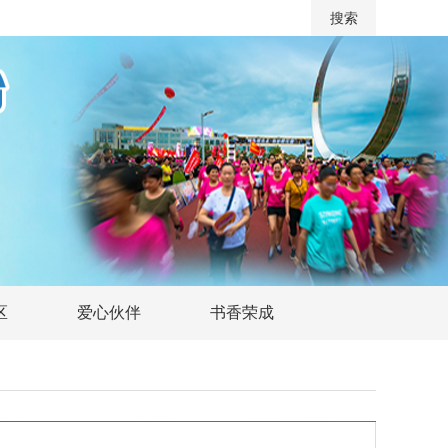
区
爱心伙伴
书香荣成