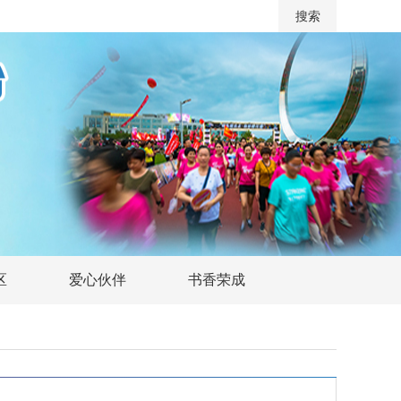
区
爱心伙伴
书香荣成